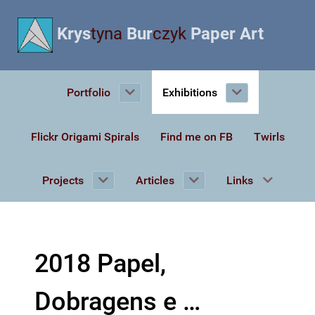
Krys
tyna
Bur
czyk
Paper Art
Portfolio
Exhibitions
Flickr Origami Spirals
Find me on FB
Twirls
Projects
Articles
Links
2018 Papel,
Dobragens e …